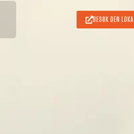
BESØK DEN LOKA