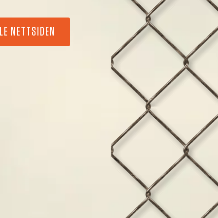
LE NETTSIDEN