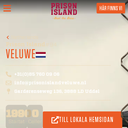
HÄR FINNS VI
Netherlands
Prison Island
#94
VELUWE
+31(0)85 760 09 06
info@prisonislandveluwe.nl
Garderenseweg 136, 3888 LD Uddel
1990
0
TILL LOKALA HEMSIDAN
Startat
Celler