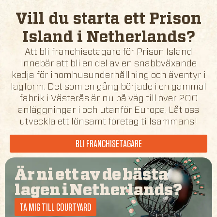
Vill du starta ett Prison
Island i
Netherlands
?
Att bli franchisetagare för Prison Island
innebär att bli en del av en snabbväxande
kedja för inomhusunderhållning och äventyr i
lagform. Det som en gång började i en gammal
fabrik i Västerås är nu på väg till över 200
anläggningar i och utanför Europa. Låt oss
utveckla ett lönsamt företag tillsammans!
BLI FRANCHISETAGARE
Är ni ett av de bästa
lagen i
Netherlands
?
TA MIG TILL COURTYARD