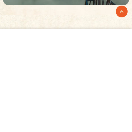
Prison Island
Prison Island är ett upplevelsecenter för alla i
åldrarna 9 – 99 år där det, likt tv-succén Fångarna på
fortet, handlar om att samarbeta i lag och lösa stora