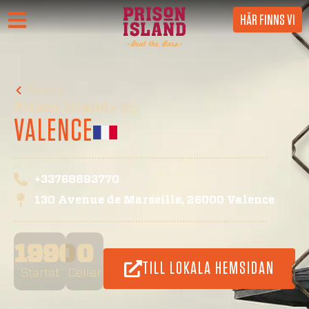
HÄR FINNS VI
France
Prison Island
#85
VALENCE
+33768893770
130 Avenue de Marseille, 26000 Valence
1990
0
TILL LOKALA HEMSIDAN
Startat
Celler