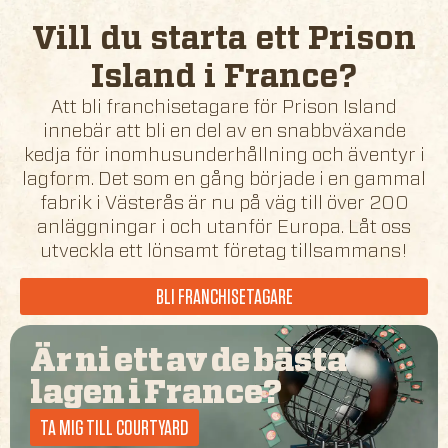
Vill du starta ett Prison
Island i
France
?
Att bli franchisetagare för Prison Island
innebär att bli en del av en snabbväxande
kedja för inomhusunderhållning och äventyr i
lagform. Det som en gång började i en gammal
fabrik i Västerås är nu på väg till över 200
anläggningar i och utanför Europa. Låt oss
utveckla ett lönsamt företag tillsammans!
BLI FRANCHISETAGARE
Är ni ett av de bästa
lagen i
France
?
TA MIG TILL COURTYARD