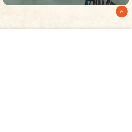
Prison Island
Prison Island är ett upplevelsecenter för alla i
åldrarna 9 – 99 år där det, likt tv-succén Fångarna på
fortet, handlar om att samarbeta i lag och lösa stora