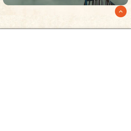
Prison Island
Prison Island är ett upplevelsecenter för alla i
åldrarna 9 – 99 år där det, likt tv-succén Fångarna på
fortet, handlar om att samarbeta i lag och lösa stora