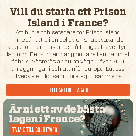
Vill du starta ett Prison
Island i
France
?
Att bli franchisetagare för Prison Island
innebär att bli en del av en snabbväxande
kedja för inomhusunderhållning och äventyr i
lagform. Det som en gång började i en gammal
fabrik i Västerås är nu på väg till över 200
anläggningar i och utanför Europa. Låt oss
utveckla ett lönsamt företag tillsammans!
BLI FRANCHISETAGARE
Är ni ett av de bästa
lagen i
France
?
TA MIG TILL COURTYARD