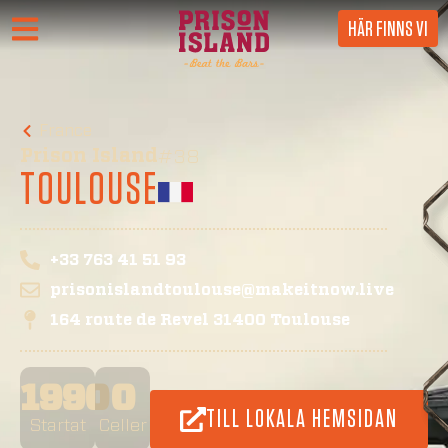
HÄR FINNS VI
France
Prison Island
#38
TOULOUSE
+33 763 41 51 93
prisonislandtoulouse@makeitnow.live
164 route de Revel 31400 Toulouse
1990
0
TILL LOKALA HEMSIDAN
Startat
Celler