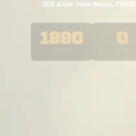
505 Allée Jean Bouin, 7100
1990
0
Startat
Celler