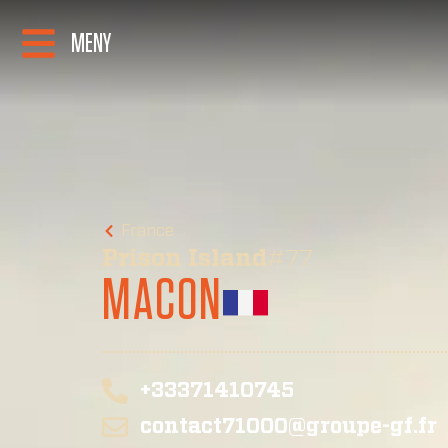
MENY
France
Prison Island
#77
MACON
+33371410745
contact71000@groupe-gf.fr