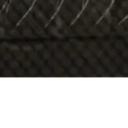
u starta ett Prison I
France
?