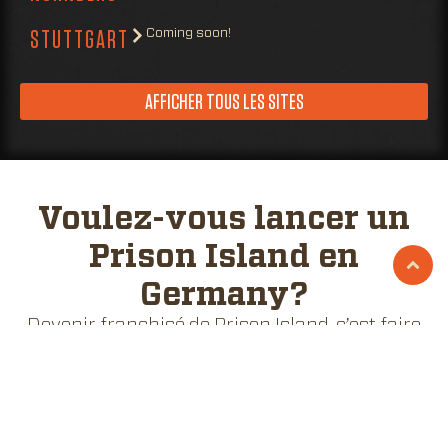
Coming soon!
STUTTGART
AFFICHER TOUS LES SITES
Voulez-vous lancer un
Prison Island en
Germany?
Devenir franchisé de Prison Island, c’est faire
partie d’une chaîne de divertissement et
d’aventure en salle qui connaît une croissance
rapide. Ce qui a commencé dans une vieille
usine à Västerås se dirige aujourd’hui vers
plus de 200 sites en Europe et au-delà.