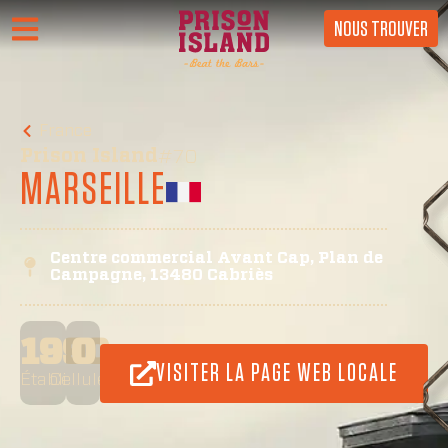
NOUS TROUVER
France
Prison Island
#70
MARSEILLE
Centre commercial Avant Cap, Plan de
Campagne, 13480 Cabriès
1990
0
VISITER LA PAGE WEB LOCALE
Établi
Cellules