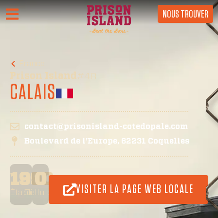
NOUS TROUVER
France
Prison Island
#48
CALAIS
contact@prisonisland-cotedopale.com
Boulevard de l'Europe, 62231 Coquelles
1990
0
VISITER LA PAGE WEB LOCALE
Établi
Cellules