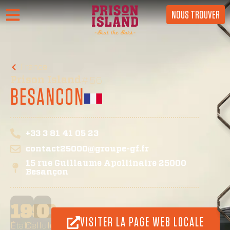
NOUS TROUVER
France
Prison Island
#56
BESANCON
+33 3 81 41 05 23
contact25000@groupe-gf.fr
15 rue Guillaume Apollinaire 25000
Besançon
1990
0
VISITER LA PAGE WEB LOCALE
Établi
Cellules