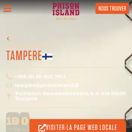
NOUS TROUVER
Finland
Prison Island
#18
TAMPERE
+358 (0) 50 400 7811
tampere@prisonisland.fi
Tullintori Hammareninkatu 6, 0. krs 33100
Tampere
1990
0
VISITER LA PAGE WEB LOCALE
Établi
Cellules