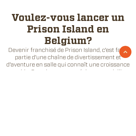
Voulez-vous lancer un
Prison Island en
Belgium?
Devenir franchisé de Prison Island, c’est faire
partie d’une chaîne de divertissement et
d’aventure en salle qui connaît une croissance
rapide. Ce qui a commencé dans une vieille
usine à Västerås se dirige aujourd’hui vers
plus de 200 sites en Europe et au-delà.
Développons une entreprise ensemble !
DEVENEZ FRANCHISÉ
Faites-vous partie des