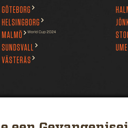
GÖTEBORG
HAL
HELSINGBORG
JÖN
World Cup 2024
MALMÖ
STO
SUNDSVALL
UME
VÄSTERÅS
je een Gevangenise