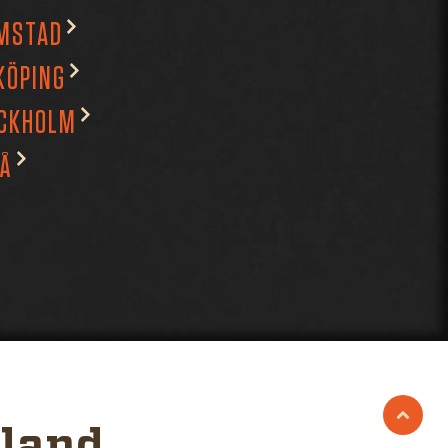
MSTAD
KÖPING
CKHOLM
Å
iland