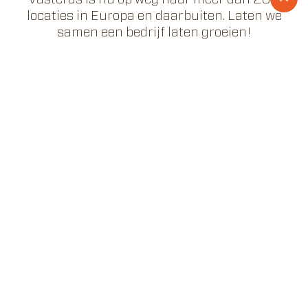
locaties in Europa en daarbuiten. Laten we
samen een bedrijf laten groeien!
FRANCHISENEMER WORDEN
Zijn jullie een van de
beste teams in Poland?
BRENG ME NAAR DE BINNENPLAATS