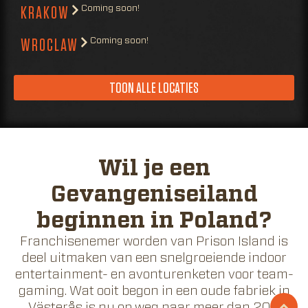
Coming soon!
KRAKOW
Coming soon!
WROCLAW
TOON ALLE LOCATIES
Wil je een
Gevangeniseiland
beginnen in Poland?
Franchisenemer worden van Prison Island is
deel uitmaken van een snelgroeiende indoor
entertainment- en avonturenketen voor team-
gaming. Wat ooit begon in een oude fabriek in
Västerås is nu op weg naar meer dan 200