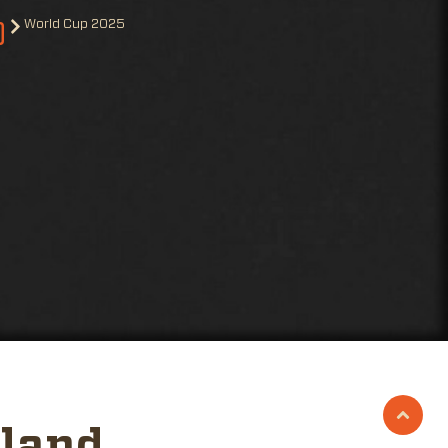
World Cup 2025
O
iland