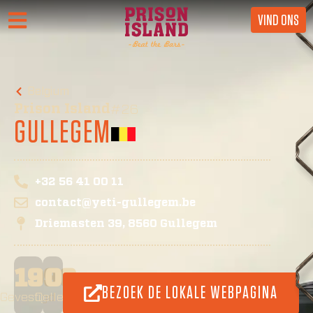
VIND ONS
Belgium
Prison Island
#26
GULLEGEM
+32 56 41 00 11
contact@yeti-gullegem.be
Driemasten 39, 8560 Gullegem
1990
0
BEZOEK DE LOKALE WEBPAGINA
Gevestigd
Cellen