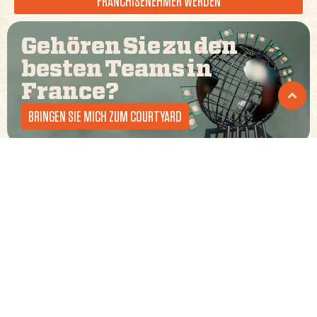
FRANCHISENEHMER WERDEN
Gehören Sie zu den
besten Teams in
France
?
BRINGEN SIE MICH ZUM COURTYARD