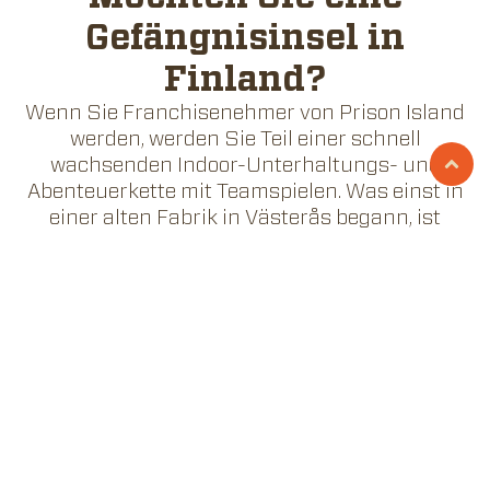
Gefängnisinsel in
Finland?
Wenn Sie Franchisenehmer von Prison Island
werden, werden Sie Teil einer schnell
wachsenden Indoor-Unterhaltungs- und
Abenteuerkette mit Teamspielen. Was einst in
einer alten Fabrik in Västerås begann, ist
heute auf dem Weg zu mehr als 200
Standorten in Europa und darüber hinaus.
Lassen Sie uns gemeinsam ein Geschäft
aufbauen!
FRANCHISENEHMER WERDEN
Gehören Sie zu den
besten Teams in